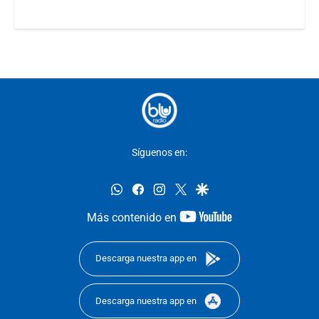
Síguenos en:
whatsapp
facebook
instagram
twitter
google
youtube-
Más contenido en
footer
Descarga nuestra app en
Descarga nuestra app en