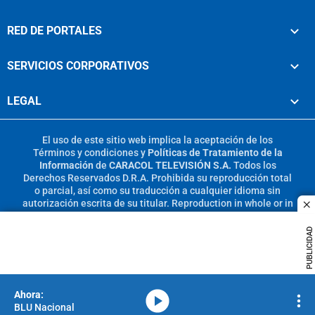
RED DE PORTALES
SERVICIOS CORPORATIVOS
LEGAL
El uso de este sitio web implica la aceptación de los
Términos y condiciones
y
Políticas de Tratamiento de la
Información
de
CARACOL TELEVISIÓN S.A.
Todos los
Derechos Reservados D.R.A. Prohibida su reproducción total
o parcial, así como su traducción a cualquier idioma sin
autorización escrita de su titular. Reproduction in whole or in
c
part, or translation without written permission is prohibited.
All rights reserved 2025.
PUBLICIDAD
MIEMBRO DE:
media-icon
BLU Nacional