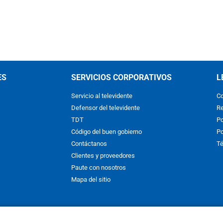
ES
SERVICIOS CORPORATIVOS
L
Servicio al televidente
Co
Defensor del televidente
Re
TDT
Po
Código del buen gobierno
Po
Contáctanos
Té
Clientes y proveedores
Paute con nosotros
Mapa del sitio