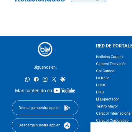
RED DE PORTAL
Noticias Caracol
Caracol Televisión
Síguenos en:
Gol Caracol
whatsapp
facebook
instagram
twitter
google
La Kalle
HJCK
youtube-
Más contenido en
DiTu
footer
El Espectador
Teatro Mayor
Descarga nuestra app en
Caracol Internacional
Caracol Corporativo
Descarga nuestra app en
Caracol Next