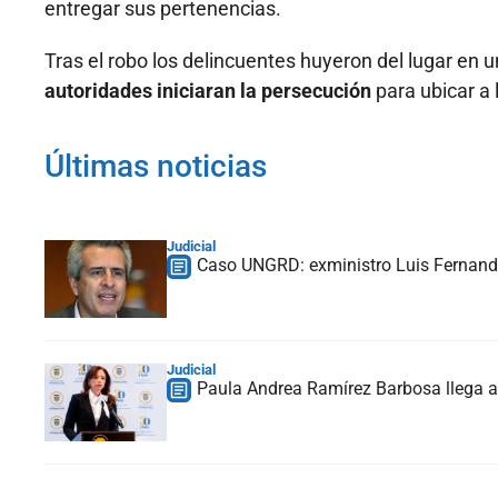
entregar sus pertenencias.
Tras el robo los delincuentes huyeron del lugar en un
autoridades iniciaran la persecución
para ubicar a 
Últimas noticias
Judicial
Caso UNGRD: exministro Luis Fernando
Judicial
Paula Andrea Ramírez Barbosa llega a 