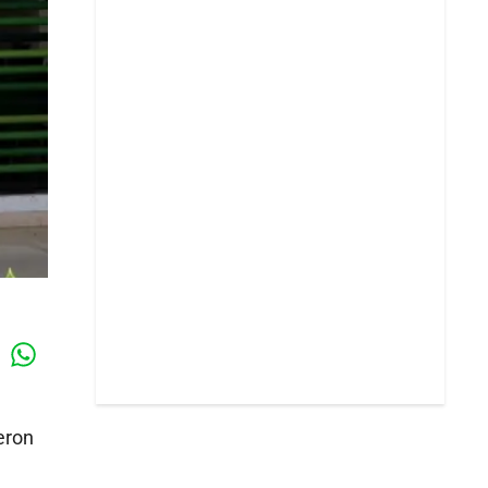
Whatsapp
k
eron