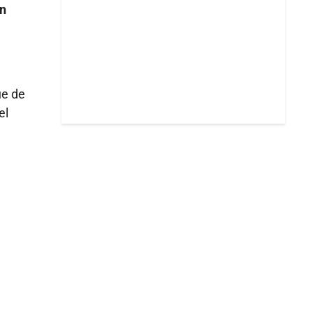
an
ue de
el