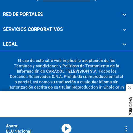
RED DE PORTALES
SERVICIOS CORPORATIVOS
LEGAL
El uso de este sitio web implica la aceptación de los
Términos y condiciones
y
Políticas de Tratamiento de la
Información
de
CARACOL TELEVISIÓN S.A.
Todos los
Derechos Reservados D.R.A. Prohibida su reproducción total
o parcial, así como su traducción a cualquier idioma sin
autorización escrita de su titular. Reproduction in whole or in
c
part, or translation without written permission is prohibited.
All rights reserved 2025.
PUBLICIDAD
MIEMBRO DE:
media-icon
BLU Nacional