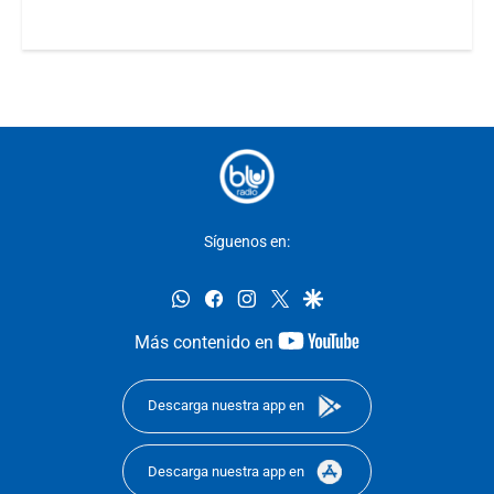
Síguenos en:
whatsapp
facebook
instagram
twitter
google
youtube-
Más contenido en
footer
Descarga nuestra app en
Descarga nuestra app en