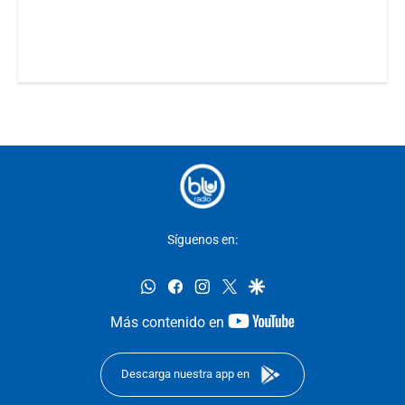
Síguenos en:
whatsapp
facebook
instagram
twitter
google
youtube-
Más contenido en
footer
Descarga nuestra app en