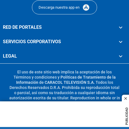
Descarga nuestra app en
RED DE PORTALES
SERVICIOS CORPORATIVOS
LEGAL
El uso de este sitio web implica la aceptación de los
Términos y condiciones
y
Políticas de Tratamiento de la
Información
de
CARACOL TELEVISIÓN S.A.
Todos los
Derechos Reservados D.R.A. Prohibida su reproducción total
o parcial, así como su traducción a cualquier idioma sin
autorización escrita de su titular. Reproduction in whole or in
c
part, or translation without written permission is prohibited.
All rights reserved 2025.
PUBLICIDAD
MIEMBRO DE: