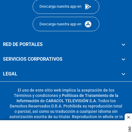
Descarga nuestra app en
Descarga nuestra app en
RED DE PORTALES
SERVICIOS CORPORATIVOS
LEGAL
El uso de este sitio web implica la aceptación de los
Términos y condiciones
y
Políticas de Tratamiento de la
Información
de
CARACOL TELEVISIÓN S.A.
Todos los
Derechos Reservados D.R.A. Prohibida su reproducción total
o parcial, así como su traducción a cualquier idioma sin
autorización escrita de su titular. Reproduction in whole or in
c
part, or translation without written permission is prohibited.
All rights reserved 2025.