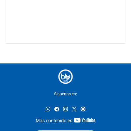
Síguenos en:
whatsapp
facebook
instagram
twitter
google
youtube-
Más contenido en
footer