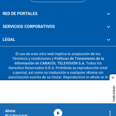
RED DE PORTALES
SERVICIOS CORPORATIVOS
LEGAL
El uso de este sitio web implica la aceptación de los
Términos y condiciones
y
Políticas de Tratamiento de la
Información
de
CARACOL TELEVISIÓN S.A.
Todos los
Derechos Reservados D.R.A. Prohibida su reproducción total
o parcial, así como su traducción a cualquier idioma sin
autorización escrita de su titular. Reproduction in whole or in
c
part, or translation without written permission is prohibited.
All rights reserved 2025.
PUBLICIDAD
MIEMBRO DE:
media-icon
BLU Nacional