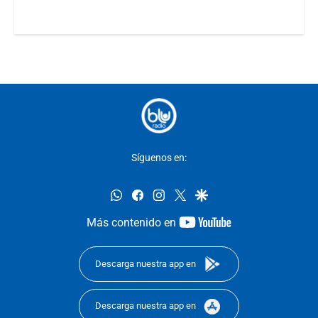
Síguenos en:
whatsapp
facebook
instagram
twitter
google
youtube-
Más contenido en
footer
Descarga nuestra app en
Descarga nuestra app en