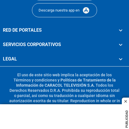
Descarga nuestra app en
RED DE PORTALES
SERVICIOS CORPORATIVOS
LEGAL
El uso de este sitio web implica la aceptación de los
Términos y condiciones
y
Políticas de Tratamiento de la
Información
de
CARACOL TELEVISIÓN S.A.
Todos los
Derechos Reservados D.R.A. Prohibida su reproducción total
o parcial, así como su traducción a cualquier idioma sin
autorización escrita de su titular. Reproduction in whole or in
c
part, or translation without written permission is prohibited.
All rights reserved 2025.
PUBLICIDAD
MIEMBRO DE: