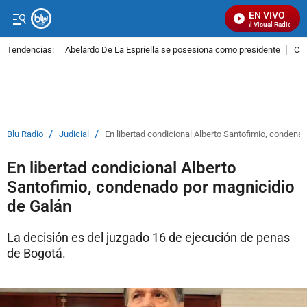
EN VIVO
Señal Visual Radio
Tendencias:
Abelardo De La Espriella se posesiona como presidente
Cal
PUBLICIDAD
/
/
Blu Radio
Judicial
En libertad condicional Alberto Santofimio, condena
En libertad condicional Alberto
Santofimio, condenado por magnicidio
de Galán
La decisión es del juzgado 16 de ejecución de penas
de Bogotá.