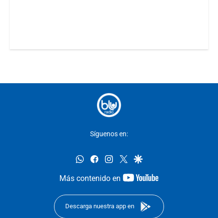
Síguenos en:
whatsapp
facebook
instagram
twitter
google
youtube-
Más contenido en
footer
Descarga nuestra app en