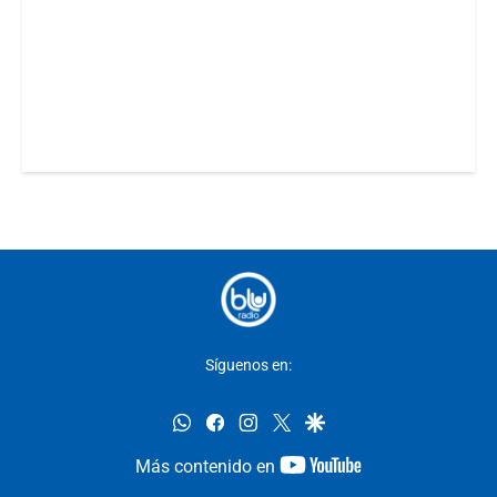
Síguenos en:
whatsapp
facebook
instagram
twitter
google
youtube-
Más contenido en
footer