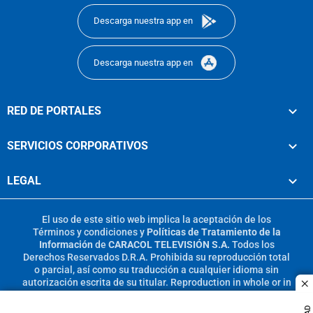
Descarga nuestra app en
Descarga nuestra app en
RED DE PORTALES
SERVICIOS CORPORATIVOS
LEGAL
El uso de este sitio web implica la aceptación de los
Términos y condiciones
y
Políticas de Tratamiento de la
Información
de
CARACOL TELEVISIÓN S.A.
Todos los
Derechos Reservados D.R.A. Prohibida su reproducción total
o parcial, así como su traducción a cualquier idioma sin
autorización escrita de su titular. Reproduction in whole or in
c
part, or translation without written permission is prohibited.
All rights reserved 2025.