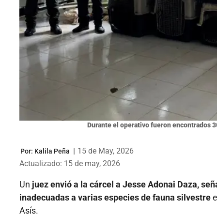
Durante el operativo fueron encontrados 3
|
15 de May, 2026
Por:
Kalila Peña
Actualizado: 15 de may, 2026
Un
juez envió a la cárcel a Jesse Adonai Daza, se
inadecuadas a varias especies de fauna silvestre
e
Asís.