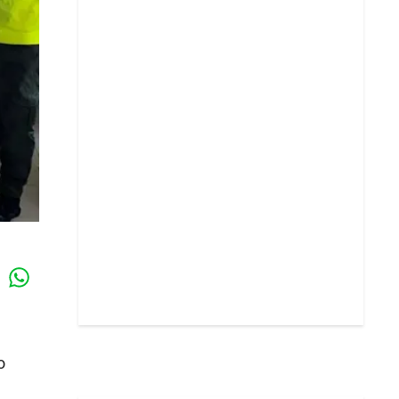
Whatsapp
k
o