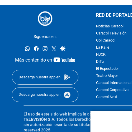
RED DE PORTAL
Noticias Caracol
Caracol Televisión
Síguenos en:
Gol Caracol
whatsapp
facebook
instagram
twitter
google
La Kalle
HJCK
youtube-
Más contenido en
DiTu
footer
El Espectador
Teatro Mayor
Descarga nuestra app en
Caracol Internacional
Caracol Corporativo
Descarga nuestra app en
Caracol Next
El uso de este sitio web implica la aceptación de los
Térmi
TELEVISIÓN S.A.
Todos los Derechos Reservados D.R.A. Pro
sin autorización escrita de su titular. Reproduction in whole
reserved 2025.