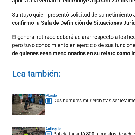
aporta a la verdad ni contribuye a garantizar los d
Santoyo quien presentó solicitud de sometimiento a
confirmó la Sala de Definición de Situaciones Jurí
El general retirado deberá aclarar respecto a los hec
pero tuvo conocimiento en ejercicio de sus funcio
de quienes sean mencionados en su relato como lo
Lea también:
Mundo
Dos hombres murieron tras ser letalm
Antioquia
Policía incautó 800 repuestos de vehí