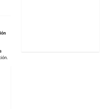
ión
s
ción.