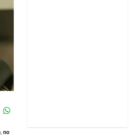
Whatsapp
k
o,
no