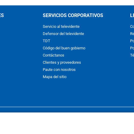
ES
SERVICIOS CORPORATIVOS
L
Servicio al televidente
Co
Defensor del televidente
Re
TDT
Po
Código del buen gobierno
Po
Contáctanos
Té
Clientes y proveedores
Paute con nosotros
Mapa del sitio
nos y condiciones
y
Políticas de Tratamiento de la Información
de
CAR
hibida su reproducción total o parcial, así como su traducción a cual
 or in part, or translation without written permission is prohibited. All 