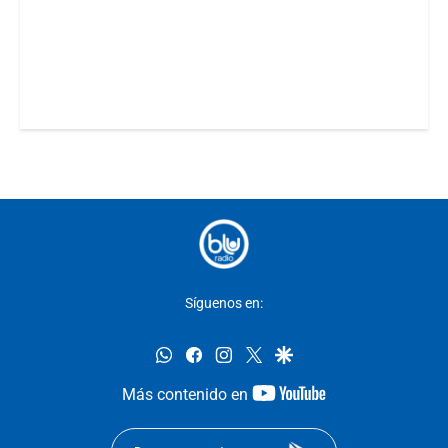
Síguenos en:
whatsapp
facebook
instagram
twitter
google
youtube-
Más contenido en
footer