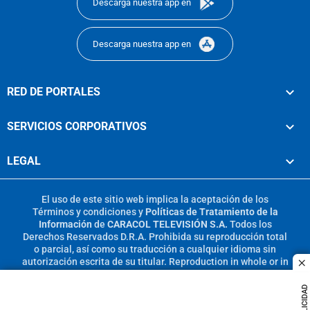
Descarga nuestra app en
Descarga nuestra app en
RED DE PORTALES
SERVICIOS CORPORATIVOS
LEGAL
El uso de este sitio web implica la aceptación de los
Términos y condiciones
y
Políticas de Tratamiento de la
Información
de
CARACOL TELEVISIÓN S.A.
Todos los
Derechos Reservados D.R.A. Prohibida su reproducción total
o parcial, así como su traducción a cualquier idioma sin
autorización escrita de su titular. Reproduction in whole or in
c
part, or translation without written permission is prohibited.
All rights reserved 2025.
PUBLICIDAD