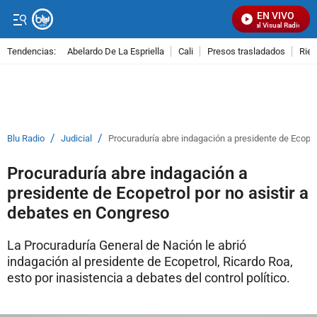
EN VIVO
Señal Visual Radio
Tendencias:
Abelardo De La Espriella
Cali
Presos trasladados
Rie
PUBLICIDAD
/
/
Blu Radio
Judicial
Procuraduría abre indagación a presidente de Ecopet
Procuraduría abre indagación a
presidente de Ecopetrol por no asistir a
debates en Congreso
La Procuraduría General de Nación le abrió
indagación al presidente de Ecopetrol, Ricardo Roa,
esto por inasistencia a debates del control político.