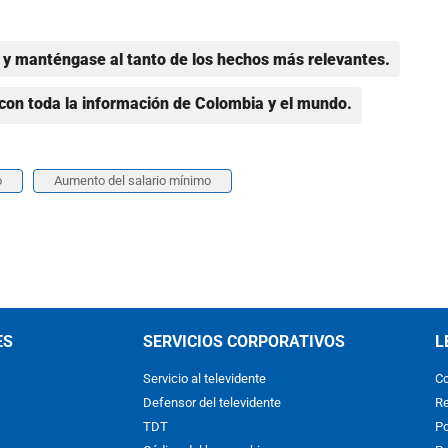
y manténgase al tanto de los hechos más relevantes.
con toda la información de Colombia y el mundo.
o
Aumento del salario mínimo
ES
SERVICIOS CORPORATIVOS
L
Servicio al televidente
Co
Defensor del televidente
Re
TDT
Po