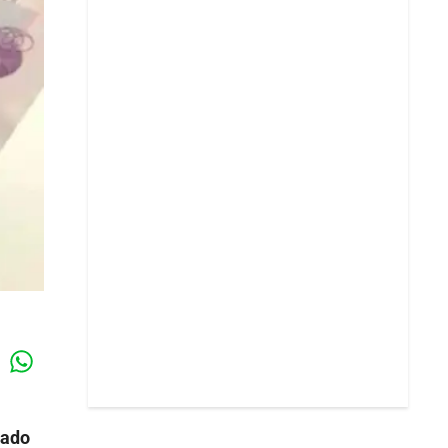
Whatsapp
k
tado