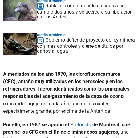
Medio Ambiente
Rafiki, el cóndor nacido en cautiverio,
cumple dos años y se acerca a su liberación
en Los Andes
Medio Ambiente
Gobierno defiende proyecto de ley minera
con más controles y cierre de títulos por
daños al agua
A mediados de los año 1970, los clorofluorocarburos
(CFC), antaño muy utilizados en los aerosoles y en los
refrigeradores, fueron identificados como los principales
responsables del adelgazamiento de la capa de ozono
,
causando "agujeros" cada año, uno de los cuales,
especialmente grande, por encima de la Antártida.
Por ello, en 1987 se aprobó el
Protocolo
de Montreal, que
prohíbe los CFC con el fin de eliminar esos agujeros,
una