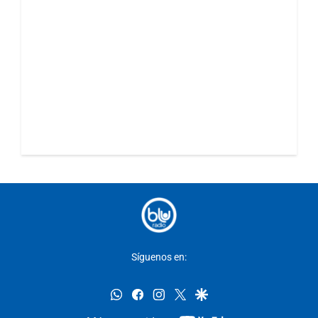
Síguenos en:
whatsapp
facebook
instagram
twitter
google