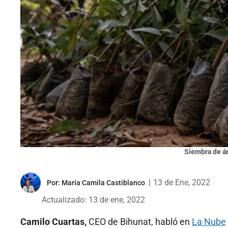
Siembra de á
|
13 de Ene, 2022
Por:
María Camila Castiblanco
Actualizado: 13 de ene, 2022
Camilo Cuartas,
CEO de Bihunat, habló en
La Nube