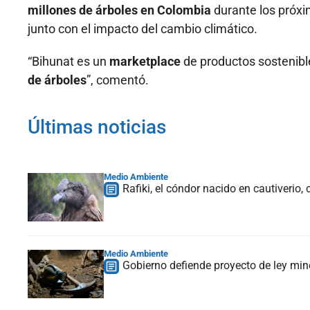
millones de árboles en Colombia
durante los próxi
junto con el impacto del cambio climático.
“Bihunat es un
marketplace
de productos sostenibl
de árboles
”, comentó.
Últimas noticias
Medio Ambiente
Rafiki, el cóndor nacido en cautiverio
Medio Ambiente
Gobierno defiende proyecto de ley mine