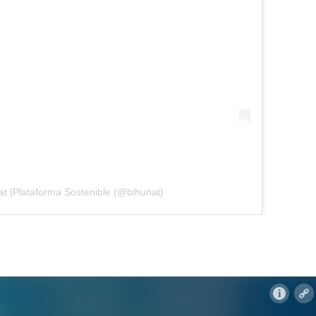
at |Plataforma Sostenible (@bihunat)