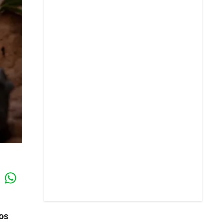
Whatsapp
k
dos