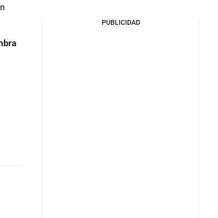
ón
PUBLICIDAD
embra