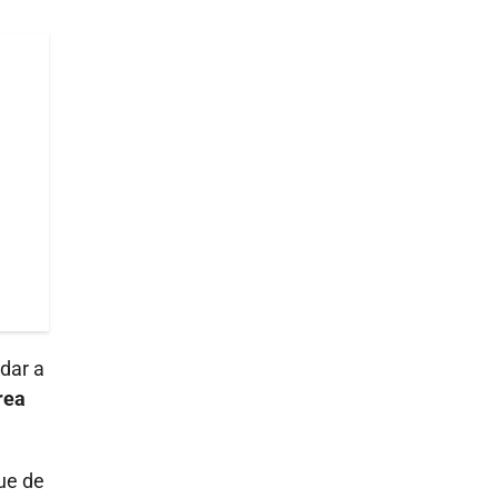
dar a
rea
ue de