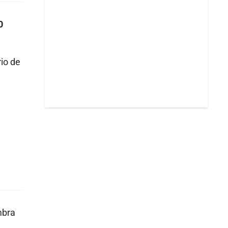
0
io de
mbra