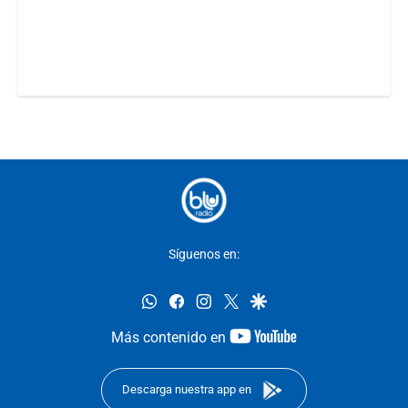
Síguenos en:
whatsapp
facebook
instagram
twitter
google
youtube-
Más contenido en
footer
Descarga nuestra app en