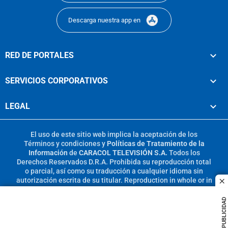
Descarga nuestra app en
RED DE PORTALES
SERVICIOS CORPORATIVOS
LEGAL
El uso de este sitio web implica la aceptación de los
Términos y condiciones
y
Políticas de Tratamiento de la
Información
de
CARACOL TELEVISIÓN S.A.
Todos los
Derechos Reservados D.R.A. Prohibida su reproducción total
o parcial, así como su traducción a cualquier idioma sin
autorización escrita de su titular. Reproduction in whole or in
c
part, or translation without written permission is prohibited.
All rights reserved 2025.
PUBLICIDAD
MIEMBRO DE: