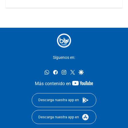
Síguenos en:
whatsapp
facebook
instagram
twitter
google
youtube-
Más contenido en
footer
Descarga nuestra app en
Descarga nuestra app en