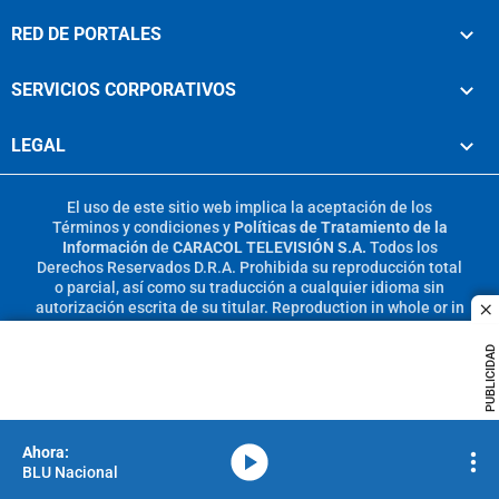
RED DE PORTALES
SERVICIOS CORPORATIVOS
LEGAL
El uso de este sitio web implica la aceptación de los
Términos y condiciones
y
Políticas de Tratamiento de la
Información
de
CARACOL TELEVISIÓN S.A.
Todos los
Derechos Reservados D.R.A. Prohibida su reproducción total
o parcial, así como su traducción a cualquier idioma sin
autorización escrita de su titular. Reproduction in whole or in
c
part, or translation without written permission is prohibited.
All rights reserved 2025.
PUBLICIDAD
MIEMBRO DE:
media-icon
BLU Nacional