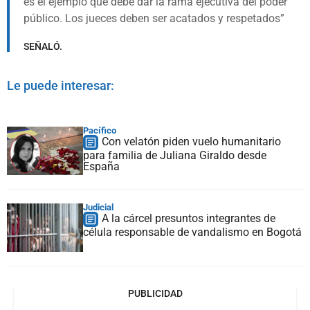
es el ejemplo que debe dar la rama ejecutiva del poder
público. Los jueces deben ser acatados y respetados
SEÑALÓ.
Le puede interesar:
Pacífico
Con velatón piden vuelo humanitario
para familia de Juliana Giraldo desde
España
Judicial
A la cárcel presuntos integrantes de
célula responsable de vandalismo en Bogotá
PUBLICIDAD