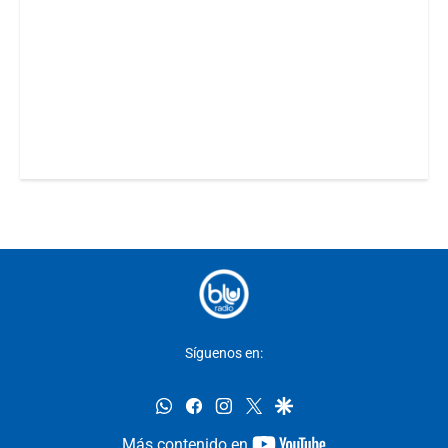
Síguenos en:
whatsapp
facebook
instagram
twitter
google
youtube-
Más contenido en