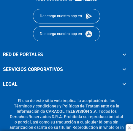
footer
Descarga nuestra app en
Descarga nuestra app en
RED DE PORTALES
SERVICIOS CORPORATIVOS
LEGAL
El uso de este sitio web implica la aceptación de los
Términos y condiciones
y
Políticas de Tratamiento de la
Información
de
CARACOL TELEVISIÓN S.A.
Todos los
Derechos Reservados D.R.A. Prohibida su reproducción total
o parcial, así como su traducción a cualquier idioma sin
autorización escrita de su titular. Reproduction in whole or in
c
part, or translation without written permission is prohibited.