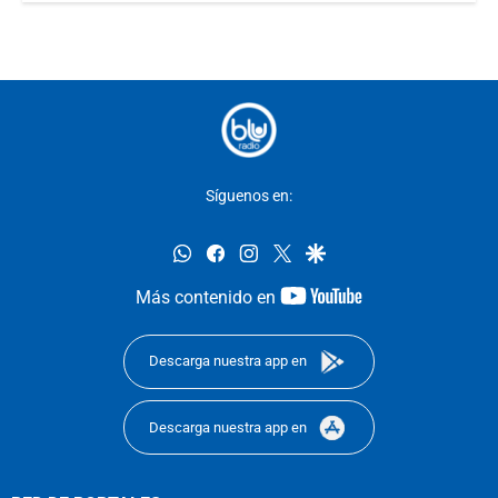
Síguenos en:
whatsapp
facebook
instagram
twitter
google
youtube-
Más contenido en
footer
Descarga nuestra app en
Descarga nuestra app en