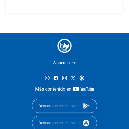
Síguenos en:
whatsapp
facebook
instagram
twitter
google
youtube-
Más contenido en
footer
Descarga nuestra app en
Descarga nuestra app en