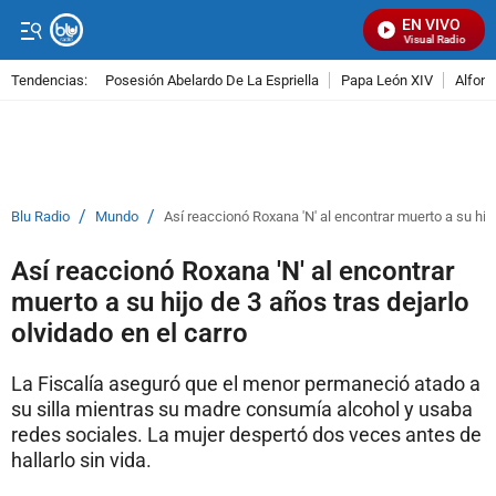
EN VIVO
Señal Visual Radio
Tendencias:
Posesión Abelardo De La Espriella
Papa León XIV
Alfons
PUBLICIDAD
/
/
Blu Radio
Mundo
Así reaccionó Roxana 'N' al encontrar muerto a su hijo
Así reaccionó Roxana 'N' al encontrar
muerto a su hijo de 3 años tras dejarlo
olvidado en el carro
La Fiscalía aseguró que el menor permaneció atado a
su silla mientras su madre consumía alcohol y usaba
redes sociales. La mujer despertó dos veces antes de
hallarlo sin vida.