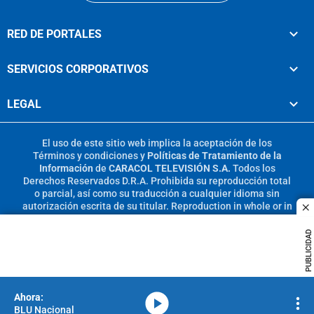
RED DE PORTALES
SERVICIOS CORPORATIVOS
LEGAL
El uso de este sitio web implica la aceptación de los
Términos y condiciones
y
Políticas de Tratamiento de la
Información
de
CARACOL TELEVISIÓN S.A.
Todos los
Derechos Reservados D.R.A. Prohibida su reproducción total
o parcial, así como su traducción a cualquier idioma sin
autorización escrita de su titular. Reproduction in whole or in
c
part, or translation without written permission is prohibited.
All rights reserved 2025.
PUBLICIDAD
MIEMBRO DE:
media-icon
BLU Nacional