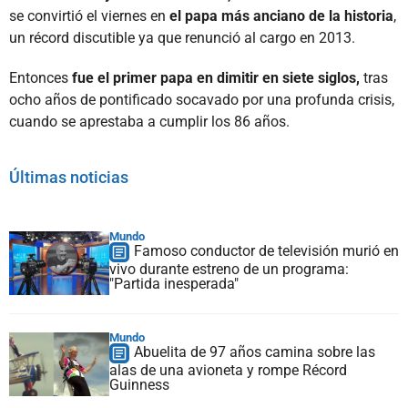
se convirtió el viernes en
el papa más anciano de la historia
,
un récord discutible ya que renunció al cargo en 2013.
Entonces
fue el primer papa en dimitir en siete siglos,
tras
ocho años de pontificado socavado por una profunda crisis,
cuando se aprestaba a cumplir los 86 años.
Últimas noticias
Mundo
Famoso conductor de televisión murió en
vivo durante estreno de un programa:
"Partida inesperada"
Mundo
Abuelita de 97 años camina sobre las
alas de una avioneta y rompe Récord
Guinness