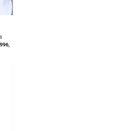
s
1996,