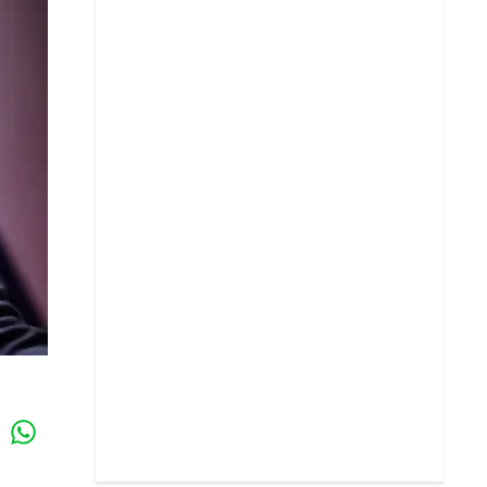
Whatsapp
k