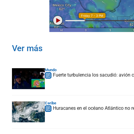
Ver más
Mundo
Fuerte turbulencia los sacudió: avión 
Caribe
Huracanes en el océano Atlántico no 