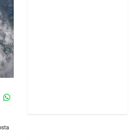
Whatsapp
k
osta