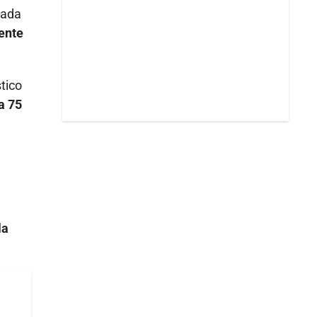
tada
ente
tico
a 75
la