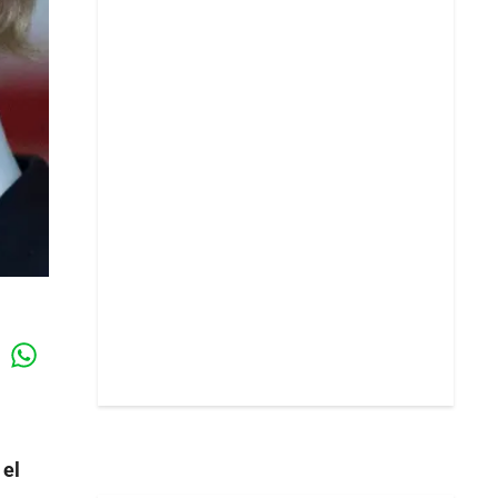
Whatsapp
k
 el