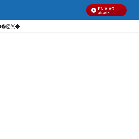
EN VIVO
Señal Visual Radio
hatsapp
youtube
facebook
instagram
twitter
google