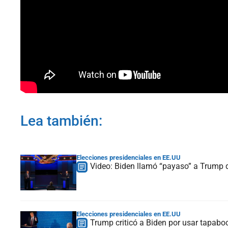
Lea también:
Elecciones presidenciales en EE.UU
Video: Biden llamó “payaso” a Trump d
Elecciones presidenciales en EE.UU
Trump criticó a Biden por usar tapabo