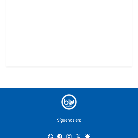
Síguenos en:
whatsapp
facebook
instagram
twitter
google