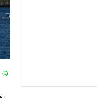
Whatsapp
k
ión