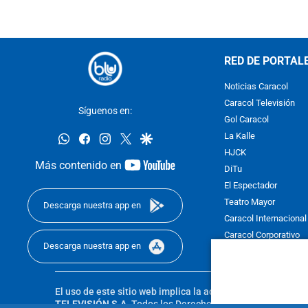
RED DE PORTAL
Noticias Caracol
Caracol Televisión
Síguenos en:
Gol Caracol
whatsapp
facebook
instagram
twitter
google
La Kalle
HJCK
youtube-
Más contenido en
DiTu
footer
El Espectador
Teatro Mayor
Descarga nuestra app en
Caracol Internacional
Caracol Corporativo
Descarga nuestra app en
Caracol Next
El uso de este sitio web implica la aceptación de los
Térmi
TELEVISIÓN S.A.
Todos los Derechos Reservados D.R.A. Pro