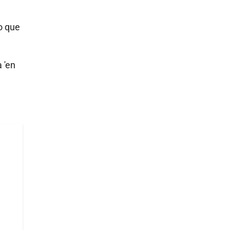
o que
 'en