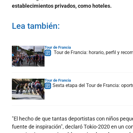
establecimientos privados, como hoteles.
Lea también:
Tour de Francia
Tour de Francia: horario, perfil y recor
Tour de Francia
Sexta etapa del Tour de Francia: oport
"El hecho de que tantas deportistas con niños pequ
fuente de inspiración", declaró Tokio-2020 en un c