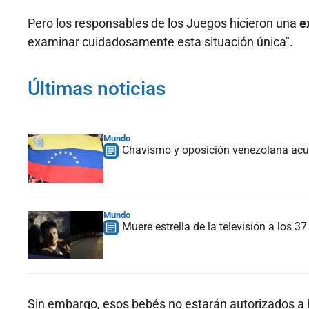
Pero los responsables de los Juegos hicieron una
e
examinar cuidadosamente esta situación única".
Últimas noticias
Mundo
Chavismo y oposición venezolana acue
Mundo
Muere estrella de la televisión a los 
Sin embargo, esos bebés no estarán autorizados a h