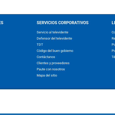
ES
SERVICIOS CORPORATIVOS
L
Servicio al televidente
Co
Defensor del televidente
Re
TDT
Po
Código del buen gobierno
Po
Contáctanos
Té
Clientes y proveedores
Paute con nosotros
Mapa del sitio
nos y condiciones
y
Políticas de Tratamiento de la Información
de
CAR
hibida su reproducción total o parcial, así como su traducción a cual