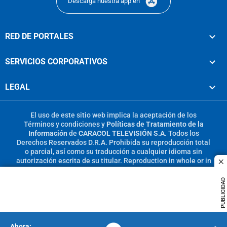
Descarga nuestra app en
RED DE PORTALES
SERVICIOS CORPORATIVOS
LEGAL
El uso de este sitio web implica la aceptación de los
Términos y condiciones
y
Políticas de Tratamiento de la
Información
de
CARACOL TELEVISIÓN S.A.
Todos los
Derechos Reservados D.R.A. Prohibida su reproducción total
o parcial, así como su traducción a cualquier idioma sin
autorización escrita de su titular. Reproduction in whole or in
c
part, or translation without written permission is prohibited.
All rights reserved 2025.
PUBLICIDAD
MIEMBRO DE: