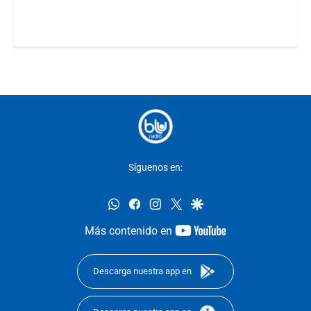
Síguenos en:
whatsapp
facebook
instagram
twitter
google
youtube-
Más contenido en
footer
Descarga nuestra app en