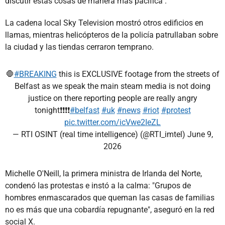
discutir estas cosas de manera más pacífica".
La cadena local Sky Television mostró otros edificios en
llamas, mientras helicópteros de la policía patrullaban sobre
la ciudad y las tiendas cerraron temprano.
🛑
#BREAKING
this is EXCLUSIVE footage from the streets of
Belfast as we speak the main steam media is not doing
justice on there reporting people are really angry
tonight❗️❗️❗️❗️
#belfast
#uk
#news
#riot
#protest
pic.twitter.com/icVwe2IeZL
— RTI OSINT (real time intelligence) (@RTI_imtel)
June 9,
2026
Michelle O'Neill, la primera ministra de Irlanda del Norte,
condenó las protestas e instó a la calma: "Grupos de
hombres enmascarados que queman las casas de familias
no es más que una cobardía repugnante", aseguró en la red
social X.