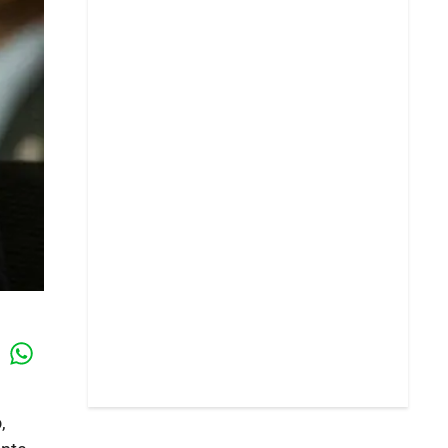
Whatsapp
k
,