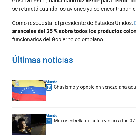
Gustavo Petro,
había dado luz verde para recibir d
se retractó cuando los aviones ya se encontraban en
Como respuesta, el presidente de Estados Unidos,
aranceles del 25 % sobre todos los productos col
funcionarios del Gobierno colombiano.
Últimas noticias
Mundo
Chavismo y oposición venezolana acue
Mundo
Muere estrella de la televisión a los 