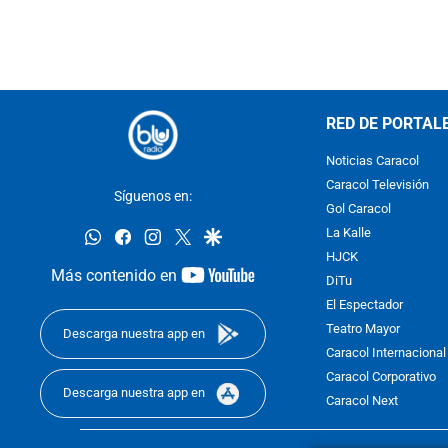
RED DE PORTAL
Noticias Caracol
Caracol Televisión
Síguenos en:
Gol Caracol
whatsapp
facebook
instagram
twitter
google
La Kalle
HJCK
youtube-
Más contenido en
DiTu
footer
El Espectador
Teatro Mayor
Descarga nuestra app en
Caracol Internacional
Caracol Corporativo
Descarga nuestra app en
Caracol Next