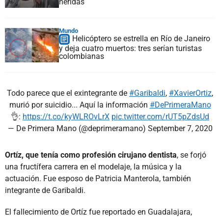
heridas
Mundo
Helicóptero se estrella en Río de Janeiro
y deja cuatro muertos: tres serían turistas
colombianas
Todo parece que el exintegrante de
#Garibaldi
,
#XavierOrtiz
,
murió por suicidio... Aquí la información
#DePrimeraMano
👌:
https://t.co/kyWLROvLrX
pic.twitter.com/rUT5pZdsUd
— De Primera Mano (@deprimeramano)
September 7, 2020
Ortíz, que tenía como profesión cirujano dentista
, se forjó
una fructífera carrera en el modelaje, la música y la
actuación. Fue esposo de Patricia Manterola, también
integrante de Garibaldi.
El fallecimiento de Ortíz fue reportado en Guadalajara,