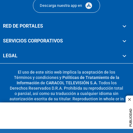
Descarga nuestra app en
RED DE PORTALES
SERVICIOS CORPORATIVOS
LEGAL
El uso de este sitio web implica la aceptación de los
Términos y condiciones
y
Políticas de Tratamiento de la
Información
de
CARACOL TELEVISIÓN S.A.
Todos los
Derechos Reservados D.R.A. Prohibida su reproducción total
o parcial, así como su traducción a cualquier idioma sin
autorización escrita de su titular. Reproduction in whole or in
c
part, or translation without written permission is prohibited.
All rights reserved 2025.
PUBLICIDAD
MIEMBRO DE: