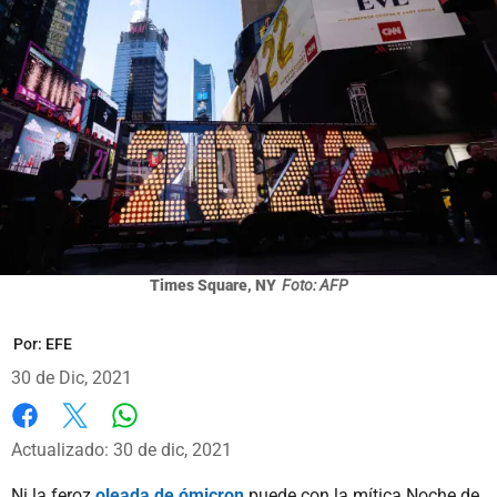
Times Square, NY
Foto: AFP
Por:
EFE
30 de Dic, 2021
Whatsapp
Facebook
X
Actualizado: 30 de dic, 2021
Ni la feroz
oleada de ómicron
puede con la mítica Noche de