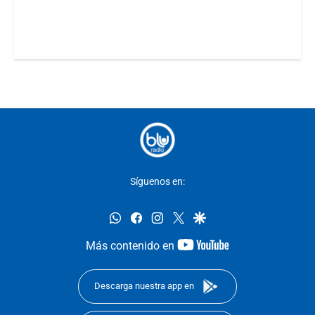
Síguenos en:
whatsapp
facebook
instagram
twitter
google
youtube-
Más contenido en
footer
Descarga nuestra app en