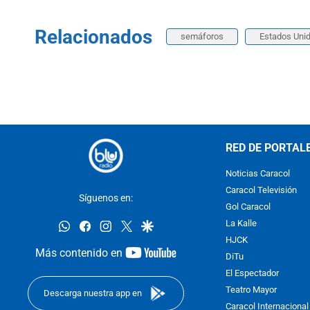
Relacionados
semáforos
Estados Uni
RED DE PORTAL
Noticias Caracol
Caracol Televisión
Síguenos en:
Gol Caracol
whatsapp
facebook
instagram
twitter
google
La Kalle
HJCK
youtube-
Más contenido en
DiTu
footer
El Espectador
Teatro Mayor
Descarga nuestra app en
Caracol Internacional