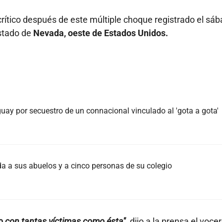
rítico después de este múltiple choque registrado el sá
estado de
Nevada, oeste de Estados Unidos.
ay por secuestro de un connacional vinculado al 'gota a gota'
da a sus abuelos y a cinco personas de su colegio
o con tantas víctimas como ésta"
, dijo a la prensa el voce