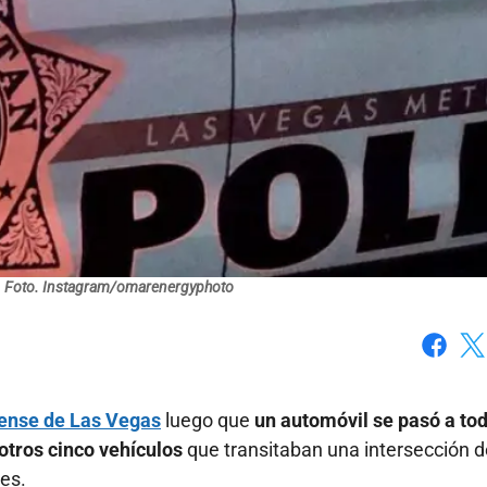
Foto. Instagram/omarenergyphoto
Faceboo
X
ense de Las Vegas
luego que
un automóvil se pasó a to
otros cinco vehículos
que transitaban una intersección d
les.