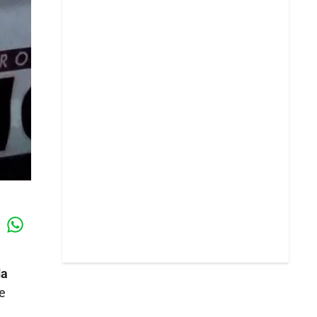
Whatsapp
k
da
e