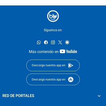
Síguenos en:
whatsapp
facebook
instagram
twitter
google
youtube-
Más contenido en
footer
Descarga nuestra app en
Descarga nuestra app en
RED DE PORTALES