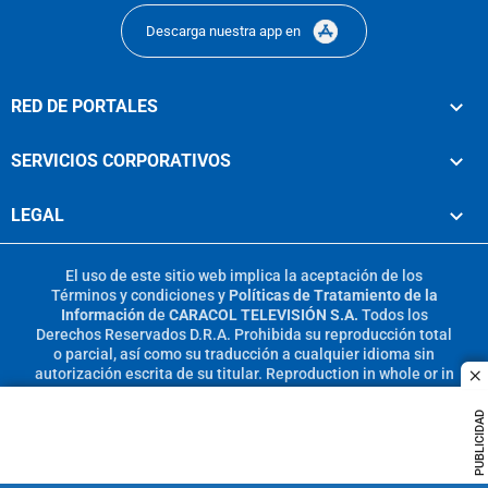
Descarga nuestra app en
RED DE PORTALES
SERVICIOS CORPORATIVOS
LEGAL
El uso de este sitio web implica la aceptación de los
Términos y condiciones
y
Políticas de Tratamiento de la
Información
de
CARACOL TELEVISIÓN S.A.
Todos los
Derechos Reservados D.R.A. Prohibida su reproducción total
o parcial, así como su traducción a cualquier idioma sin
autorización escrita de su titular. Reproduction in whole or in
c
part, or translation without written permission is prohibited.
All rights reserved 2025.
PUBLICIDAD
MIEMBRO DE: