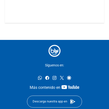
Síguenos en:
whatsapp
facebook
instagram
twitter
google
youtube-
Más contenido en
footer
Descarga nuestra app en