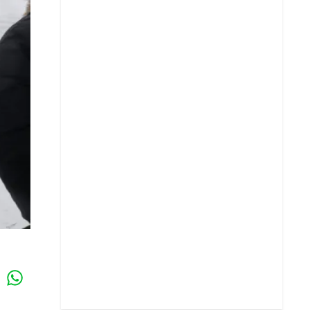
Whatsapp
k