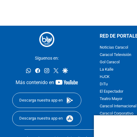
RED DE PORTAL
Noticias Caracol
Caracol Televisión
Síguenos en:
Gol Caracol
whatsapp
facebook
instagram
twitter
google
La Kalle
HJCK
youtube-
Más contenido en
DiTu
footer
El Espectador
Teatro Mayor
Descarga nuestra app en
Caracol Internacional
Caracol Corporativo
Descarga nuestra app en
Caracol Next