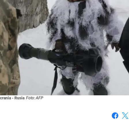
crania - Rusia
Foto: AFP
Faceboo
X