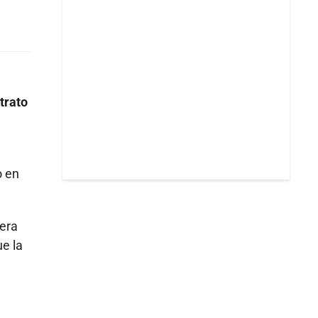
trato
o en
iera
ue la