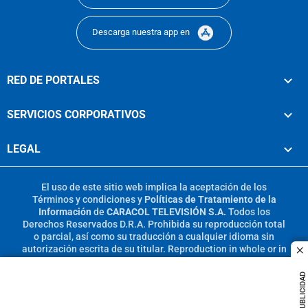
Descarga nuestra app en
RED DE PORTALES
SERVICIOS CORPORATIVOS
LEGAL
El uso de este sitio web implica la aceptación de los
Términos y condiciones
y
Políticas de Tratamiento de la
Información
de
CARACOL TELEVISIÓN S.A.
Todos los
Derechos Reservados D.R.A. Prohibida su reproducción total
o parcial, así como su traducción a cualquier idioma sin
autorización escrita de su titular. Reproduction in whole or in
c
part, or translation without written permission is prohibited.
All rights reserved 2025.
PUBLICIDAD
MIEMBRO DE: