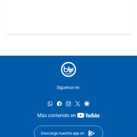
Síguenos en:
whatsapp
facebook
instagram
twitter
google
youtube-
Más contenido en
footer
Descarga nuestra app en