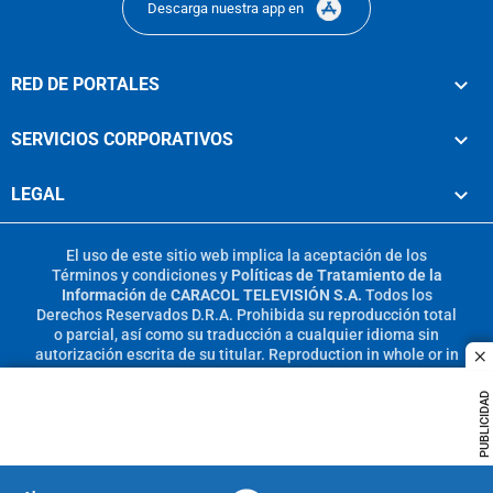
Descarga nuestra app en
RED DE PORTALES
SERVICIOS CORPORATIVOS
LEGAL
El uso de este sitio web implica la aceptación de los
Términos y condiciones
y
Políticas de Tratamiento de la
Información
de
CARACOL TELEVISIÓN S.A.
Todos los
Derechos Reservados D.R.A. Prohibida su reproducción total
o parcial, así como su traducción a cualquier idioma sin
autorización escrita de su titular. Reproduction in whole or in
c
part, or translation without written permission is prohibited.
All rights reserved 2025.
PUBLICIDAD
MIEMBRO DE: