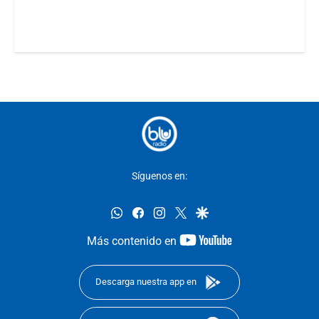
Síguenos en:
whatsapp
facebook
instagram
twitter
google
youtube-
Más contenido en
footer
Descarga nuestra app en