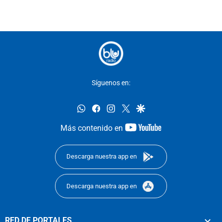
Síguenos en:
whatsapp
facebook
instagram
twitter
google
youtube-
Más contenido en
footer
Descarga nuestra app en
Descarga nuestra app en
RED DE PORTALES