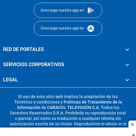
Descarga nuestra app en
Descarga nuestra app en
RED DE PORTALES
SERVICIOS CORPORATIVOS
LEGAL
El uso de este sitio web implica la aceptación de los
Términos y condiciones
y
Políticas de Tratamiento de la
Información
de
CARACOL TELEVISIÓN S.A.
Todos los
Derechos Reservados D.R.A. Prohibida su reproducción total
o parcial, así como su traducción a cualquier idioma sin
autorización escrita de su titular. Reproduction in whole or in
c
part, or translation without written permission is prohibited.
All rights reserved 2025.