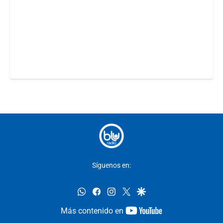
Síguenos en:
whatsapp
facebook
instagram
twitter
google
youtube-
Más contenido en
footer