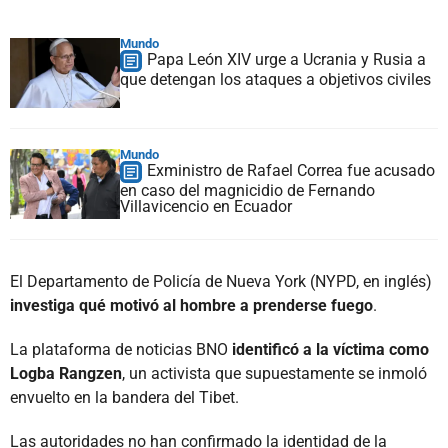
Mundo
Papa León XIV urge a Ucrania y Rusia a
que detengan los ataques a objetivos civiles
Mundo
Exministro de Rafael Correa fue acusado
en caso del magnicidio de Fernando
Villavicencio en Ecuador
El Departamento de Policía de Nueva York (NYPD, en inglés)
investiga qué motivó al hombre a prenderse fuego
.
La plataforma de noticias BNO
identificó a la víctima como
Logba Rangzen
, un activista que supuestamente se inmoló
envuelto en la bandera del Tibet.
Las autoridades no han confirmado la identidad de la