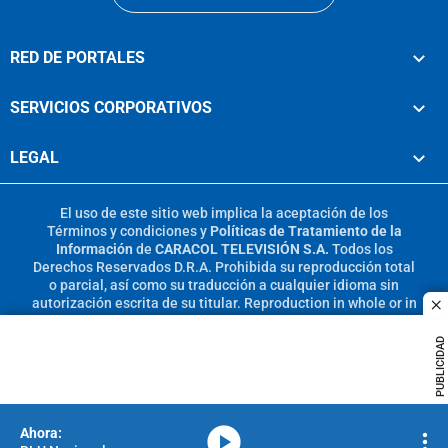
RED DE PORTALES
SERVICIOS CORPORATIVOS
LEGAL
El uso de este sitio web implica la aceptación de los
Términos y condiciones
y
Políticas de Tratamiento de la
Información
de
CARACOL TELEVISIÓN S.A.
Todos los
Derechos Reservados D.R.A. Prohibida su reproducción total
o parcial, así como su traducción a cualquier idioma sin
autorización escrita de su titular. Reproduction in whole or in
c
part, or translation without written permission is prohibited.
All rights reserved 2025.
PUBLICIDAD
MIEMBRO DE:
media-icon