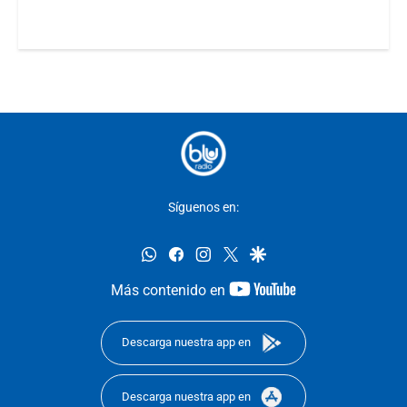
Síguenos en:
whatsapp
facebook
instagram
twitter
google
youtube-
Más contenido en
footer
Descarga nuestra app en
Descarga nuestra app en