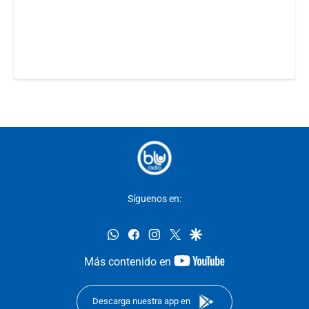
Síguenos en:
whatsapp
facebook
instagram
twitter
google
youtube-
Más contenido en
footer
Descarga nuestra app en