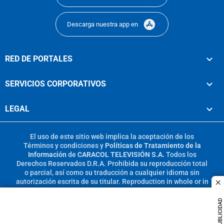
Descarga nuestra app en
RED DE PORTALES
SERVICIOS CORPORATIVOS
LEGAL
El uso de este sitio web implica la aceptación de los
Términos y condiciones
y
Políticas de Tratamiento de la
Información
de
CARACOL TELEVISIÓN S.A.
Todos los
Derechos Reservados D.R.A. Prohibida su reproducción total
o parcial, así como su traducción a cualquier idioma sin
autorización escrita de su titular. Reproduction in whole or in
c
part, or translation without written permission is prohibited.
All rights reserved 2025.
PUBLICIDAD
MIEMBRO DE: