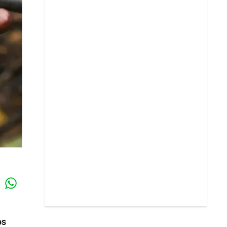
Whatsapp
k
os