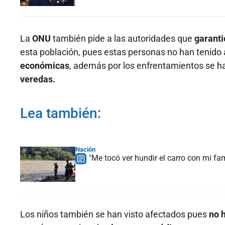
La
ONU
también pide a las autoridades que
garanti
esta población, pues estas personas no han tenido
económicas
, además por los enfrentamientos se 
veredas.
Lea también:
Nación
"Me tocó ver hundir el carro con mi fam
Los niños también se han visto afectados pues
no 