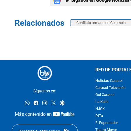
✔️ Síganos en Google Noticias 
Relacionados
Conflicto armado en Colombia
RED DE PORTAL
Noticias Caracol
Caracol Televisión
Síguenos en:
Gol Caracol
whatsapp
facebook
instagram
twitter
google
La Kalle
HJCK
youtube-
Más contenido en
DiTu
footer
El Espectador
Teatro Mayor