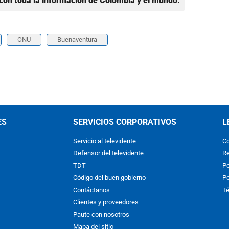
con toda la información de Colombia y el mundo.
ONU
Buenaventura
ES
SERVICIOS CORPORATIVOS
L
Servicio al televidente
Co
Defensor del televidente
Re
TDT
Po
Código del buen gobierno
Po
Contáctanos
Té
Clientes y proveedores
Paute con nosotros
Mapa del sitio