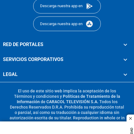
Descarga nuestra app en
Descarga nuestra app en
RED DE PORTALES
SERVICIOS CORPORATIVOS
LEGAL
El uso de este sitio web implica la aceptación de los
Términos y condiciones
y
Políticas de Tratamiento de la
Información
de
CARACOL TELEVISIÓN S.A.
Todos los
Derechos Reservados D.R.A. Prohibida su reproducción total
o parcial, así como su traducción a cualquier idioma sin
autorización escrita de su titular. Reproduction in whole or in
c
part, or translation without written permission is prohibited.
All rights reserved 2025.