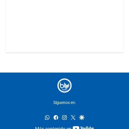
Síguenos en:
whatsapp
facebook
instagram
twitter
google
youtube-
Más contenido en