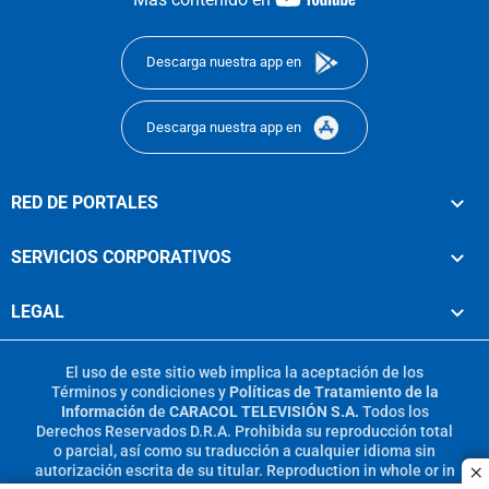
footer
Descarga nuestra app en
Descarga nuestra app en
RED DE PORTALES
SERVICIOS CORPORATIVOS
LEGAL
El uso de este sitio web implica la aceptación de los
Términos y condiciones
y
Políticas de Tratamiento de la
Información
de
CARACOL TELEVISIÓN S.A.
Todos los
Derechos Reservados D.R.A. Prohibida su reproducción total
o parcial, así como su traducción a cualquier idioma sin
autorización escrita de su titular. Reproduction in whole or in
c