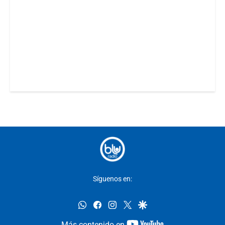
Síguenos en:
whatsapp
facebook
instagram
twitter
google
youtube-
Más contenido en