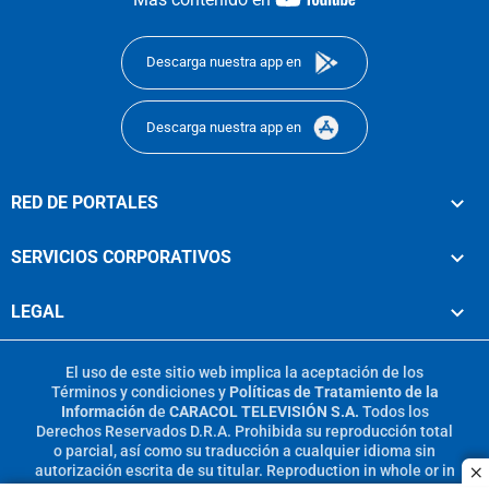
footer
Descarga nuestra app en
Descarga nuestra app en
RED DE PORTALES
SERVICIOS CORPORATIVOS
LEGAL
El uso de este sitio web implica la aceptación de los
Términos y condiciones
y
Políticas de Tratamiento de la
Información
de
CARACOL TELEVISIÓN S.A.
Todos los
Derechos Reservados D.R.A. Prohibida su reproducción total
o parcial, así como su traducción a cualquier idioma sin
autorización escrita de su titular. Reproduction in whole or in
c