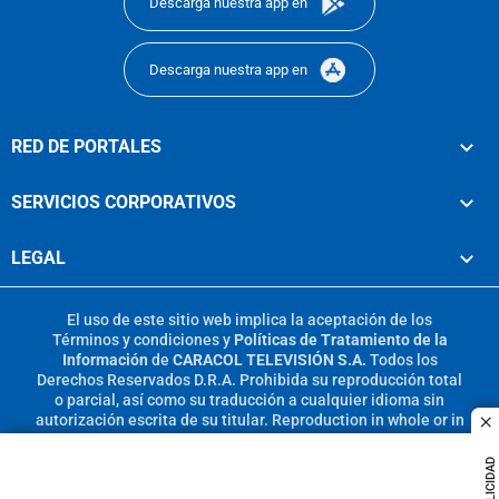
Descarga nuestra app en
Descarga nuestra app en
RED DE PORTALES
SERVICIOS CORPORATIVOS
LEGAL
El uso de este sitio web implica la aceptación de los
Términos y condiciones
y
Políticas de Tratamiento de la
Información
de
CARACOL TELEVISIÓN S.A.
Todos los
Derechos Reservados D.R.A. Prohibida su reproducción total
o parcial, así como su traducción a cualquier idioma sin
autorización escrita de su titular. Reproduction in whole or in
c
part, or translation without written permission is prohibited.
All rights reserved 2025.
PUBLICIDAD