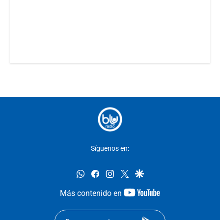
Síguenos en:
whatsapp
facebook
instagram
twitter
google
youtube-
Más contenido en
footer