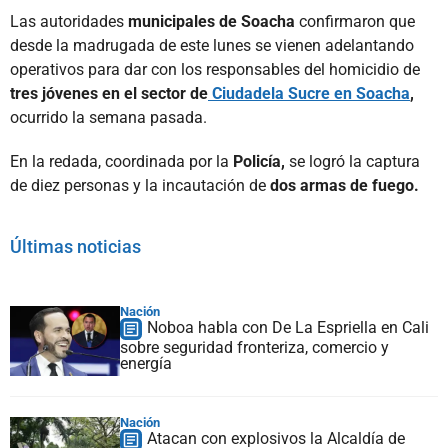
Las autoridades
municipales de Soacha
confirmaron que
desde la madrugada de este lunes se vienen adelantando
operativos para dar con los responsables del homicidio de
tres jóvenes en el sector de
Ciudadela Sucre en Soacha
,
ocurrido la semana pasada.
En la redada, coordinada por la
Policía,
se logró la captura
de diez personas y la incautación de
dos armas de fuego.
Últimas noticias
Nación
Noboa habla con De La Espriella en Cali
sobre seguridad fronteriza, comercio y
energía
Nación
Atacan con explosivos la Alcaldía de