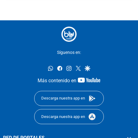
Síguenos en:
whatsapp
facebook
instagram
twitter
google
youtube-
Más contenido en
footer
Descarga nuestra app en
Descarga nuestra app en
RED DE PORTALES