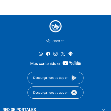
Síguenos en:
whatsapp
facebook
instagram
twitter
google
youtube-
Más contenido en
footer
Descarga nuestra app en
Descarga nuestra app en
RED DE PORTALES