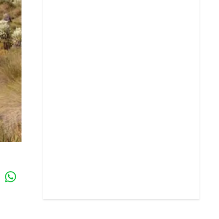
Whatsapp
k