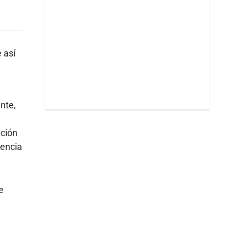
 así
nte,
ación
uencia
e