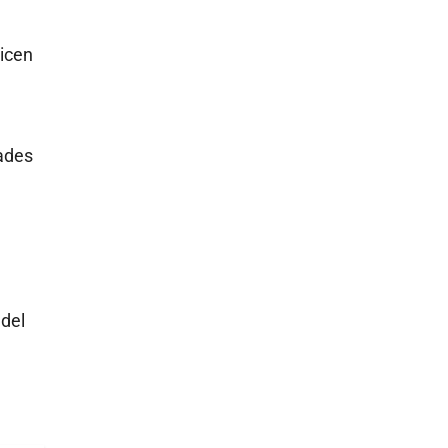
licen
ades
 del