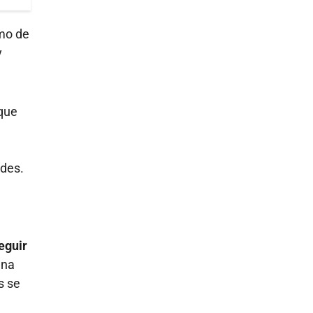
amo de
y
 que
ades.
eguir
una
s se